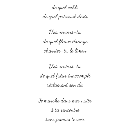
de quel oubli
de quel puissant désir
D’où reviens-tu
de quel fleuve étrange
charries-tu le limon
D’où reviens-tu
de quel futur inaccompli
réclamant son dû
Je marche dans mes nuits
à ta rencontre
sans jamais te voir