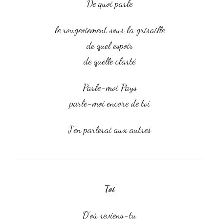
De quoi parle
le rougeoiement sous la grisaille
de quel espoir
de quelle clarté
Parle-moi Pays
parle-moi encore de toi
J’en parlerai aux autres
Toi
D’où reviens-tu